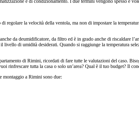
limatizzazione e di condizionamento. I due termini vengono spesso e vole
o di regolare la velocità della ventola, ma non di impostare la temperatur
e anche da deumidificatore, da filtro ed è in grado anche di riscaldare l
l livello di umidità desiderati. Quando si raggiunge la temperatura selezio
tamento di Rimini, ricordati di fare tutte le valutazioni del caso. Bisogn
uoi rinfrescare tutta la casa o solo un’area? Qual è il tuo budget? Il co
za e montaggio a Rimini sono due: