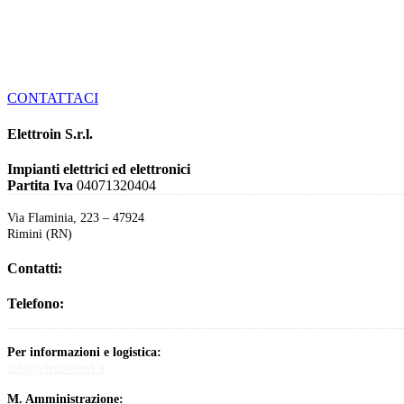
CONTATTACI
Elettroin S.r.l.
Impianti elettrici ed elettronici
Partita Iva
04071320404
Via Flaminia, 223 – 47924
Rimini (RN)
Contatti:
Telefono:
+39 0541 377129
Per informazioni e logistica:
info@elettroinsrl.it
M. Amministrazione: