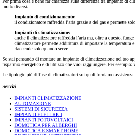
Per prima cosa è bene far chiarezza sulla differenza tra impianto di c
molto diversi.
Impianto di condizionamento:
il condizionatore raffredda l’aria grazie a del gas e permette sol
Impianti di climatizzazione:
anche il climatizzatore raffredda l’aria ma, oltre a questo, fung
climatizzatore permette addirittura di impostare la temperatura e i
riaccende solo quando serve.
Se stai pensando di montare un impianto di climatizzazione nel tuo appar
risparmio energetico e di utilizzo che vuoi raggiungere. Per esempio: v
Le tipologie più diffuse di climatizzatori sui quali forniamo assisten
Servizi
IMPIANTI CLIMATIZZAZIONE
AUTOMAZIONE
SISTEMI DI SICUREZZA
IMPIANTI ELETTRICI
IMPIANTI FOTOVOLTAICI
DOMOTICA PER ALBERGHI
DOMOTICA E SMART HOME