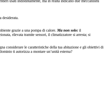
ntieri usati indistintamente, ma in realtà indicano due meccanismi
a desiderata.
’ambiente grazie a una pompa di calore.
Ma non solo:
il
nata, rilevata tramite sensori, il climatizzatore si arresta; si
a considerare le caratteristiche della tua abitazione e gli obiettivi di
ndominio ti autorizza a montare un’unità esterna?